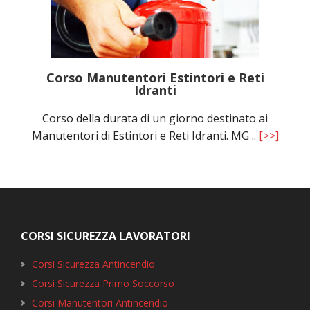
Corso Manutentori Estintori e Reti
Idranti
Corso della durata di un giorno destinato ai
Manutentori di Estintori e Reti Idranti. MG ..
[>>]
Footer
CORSI SICUREZZA LAVORATORI
Corsi Sicurezza Antincendio
Corsi Sicurezza Primo Soccorso
Corsi Manutentori Antincendio