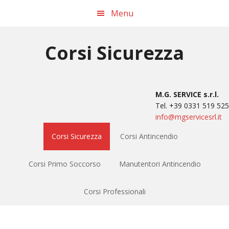
Passa
Passa
Passa
Menu
alla
al
al
navigazione
contenuto
piè
primaria
principale
di
Corsi Sicurezza
pagina
M.G. SERVICE s.r.l.
Tel. +39 0331 519 525
info@mgservicesrl.it
Corsi Sicurezza
Corsi Antincendio
Corsi Primo Soccorso
Manutentori Antincendio
Corsi Professionali
Main