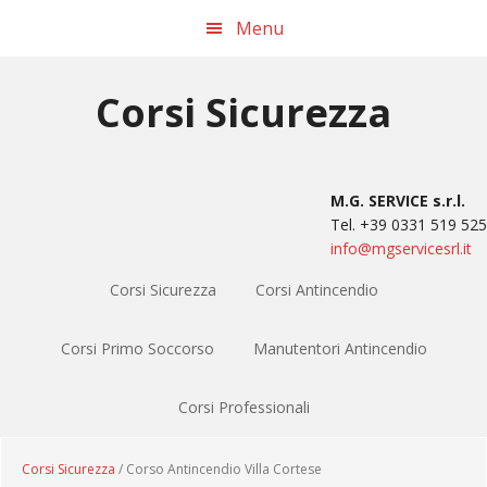
Passa
Passa
Passa
Passa
Menu
alla
al
alla
al
navigazione
contenuto
barra
piè
primaria
principale
laterale
di
Corsi Sicurezza
primaria
pagina
M.G. SERVICE s.r.l.
Tel. +39 0331 519 525
info@mgservicesrl.it
Corsi Sicurezza
Corsi Antincendio
Corsi Primo Soccorso
Manutentori Antincendio
Corsi Professionali
Corsi Sicurezza
/ Corso Antincendio Villa Cortese